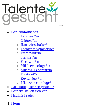
Berufsinformation
Landwirt*in
Gärtner*in
Hauswirtschafter*in
Fachkraft Agrarservice
Pferdewirt*in
Tierwirt*in
Fischwirt*in
Milchtechnologe*in
Milchw. Laborant*in
Forstwirt*in
Revierjäger*in
Pflanzentechnologe*in
Ausbildungsbetrieb gesucht?
Betriebe stellen sich vor
Häufige Fragen
Home