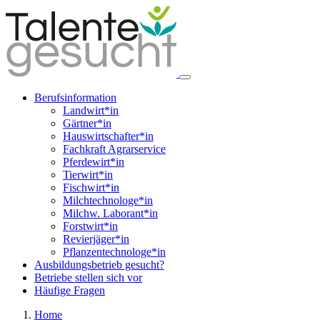
Berufsinformation
Landwirt*in
Gärtner*in
Hauswirtschafter*in
Fachkraft Agrarservice
Pferdewirt*in
Tierwirt*in
Fischwirt*in
Milchtechnologe*in
Milchw. Laborant*in
Forstwirt*in
Revierjäger*in
Pflanzentechnologe*in
Ausbildungsbetrieb gesucht?
Betriebe stellen sich vor
Häufige Fragen
Home